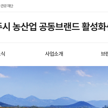
화관광재단
소식
사업소개
브
식
지식재산권 운영관리
여주
료
제휴마케팅
러리
협력마케팅
료