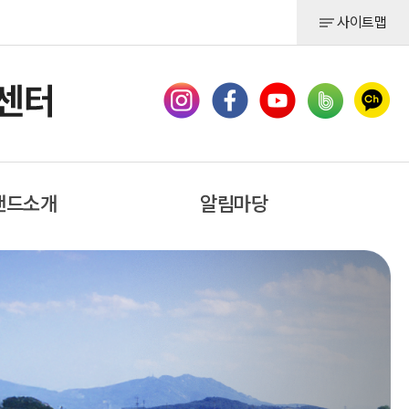
사이트맵
랜드소개
알림마당
 대왕님표
공지사항
여주쌀
채용공고
묻고 답하기
제휴 및 건의