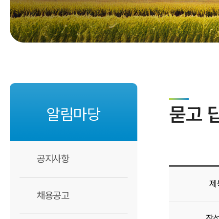
기관 캐릭터
찾아오시는 길
묻고 
알림마당
공지사항
제
채용공고
작