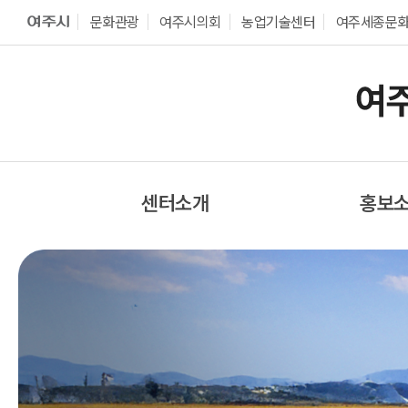
문화관광
여주시의회
농업기술센터
여주세종문
센터소개
홍보
센터 소개
센터소
센터장 인사말
보도자
경영목표
포토갤
조직도
영상자