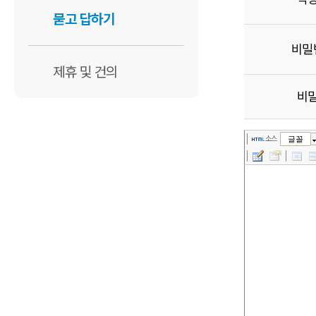
묻고 답하기
비밀
제휴 및 건의
비
소스
글꼴