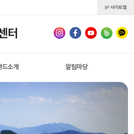
사이트맵
랜드소개
알림마당
 대왕님표
공지사항
여주쌀
채용공고
묻고 답하기
제휴 및 건의