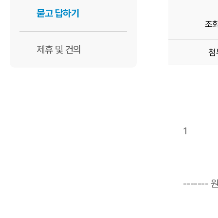
묻고 답하기
조
제휴 및 건의
첨
1
------- 