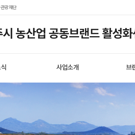
화관광재단
소식
사업소개
브
식
지식재산권 운영관리
여주
료
제휴마케팅
러리
협력마케팅
료