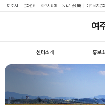
문화관광
여주시의회
농업기술센터
여주세종문
센터소개
홍보
센터 소개
센터소
센터장 인사말
보도자
경영목표
포토갤
조직도
영상자