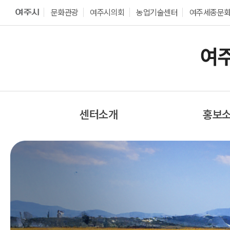
문화관광
여주시의회
농업기술센터
여주세종문
센터소개
홍보
센터 소개
센터소
센터장 인사말
보도자
경영목표
포토갤
조직도
영상자