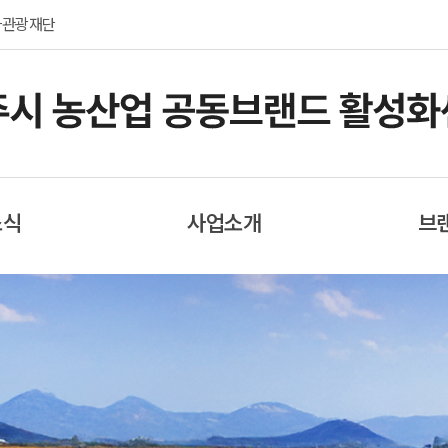
화관광재단
소식
사업소개
브
식
지식재산권 운영관리
여주
료
제휴마케팅
러리
협력마케팅
료