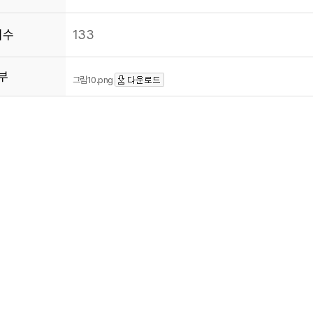
회수
133
부
그림10.png