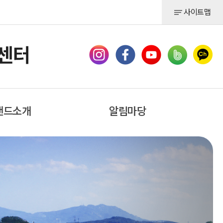
사이트맵
랜드소개
알림마당
 대왕님표
공지사항
여주쌀
채용공고
묻고 답하기
제휴 및 건의